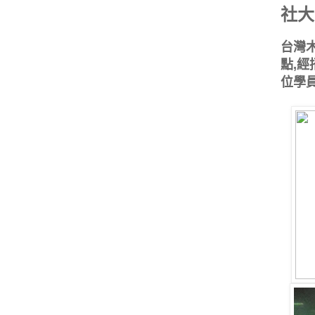
社大
台灣
點,
位學