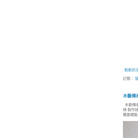
較新的
訂閱：
發
木藝傳
木藝傳承
椅 製作
備基礎能力