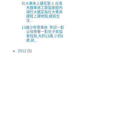
社大車床上課花絮-1 台灣
木器車床工藝協會經內
湖社大選定為社大車床
課程上課地點,經招生
沒...
13歲少年學車床 年初一對
父母帶著一對兒子來協
會找我,大的13歲,小的6
歲,說...
►
2012
(5)