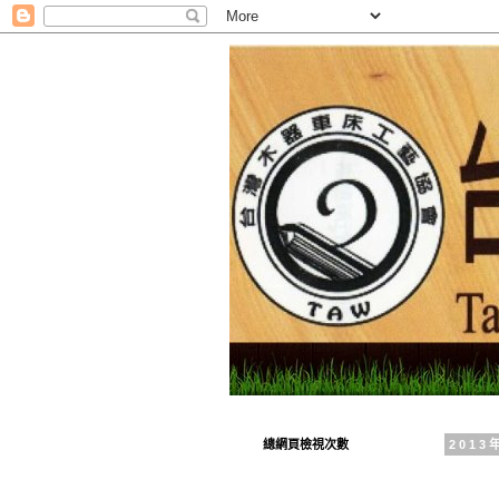
總網頁檢視次數
201