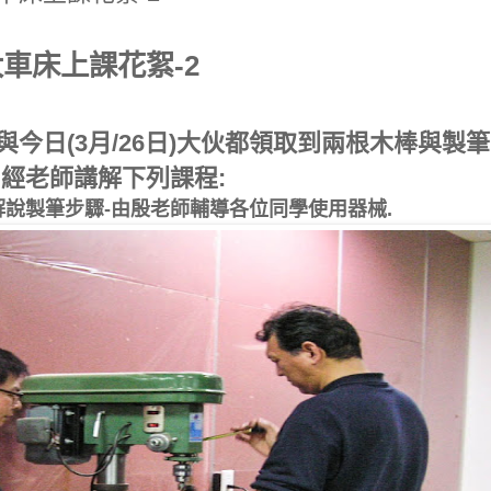
大車床上課花絮
-2
與今日
月
日
大伙都領取到兩根木棒與製筆
(3
/26
)
經老師講解下列課程
,
:
解說製筆步驟
由殷老師輔導各位同學使用器械
-
.