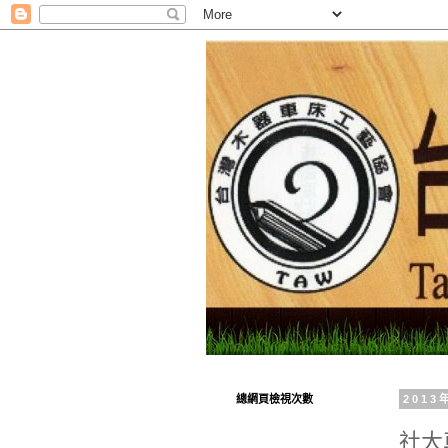
總網頁檢視次數
201
社大