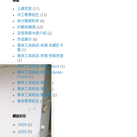
標籤
上課花絮
(17)
木工教學招生
(13)
未分類資料夾
(6)
示範與講演
(10)
全球車藝大師介紹
(2)
作品展示
(8)
車床工具商店-夾頭 木螺釘卡
盤
(1)
車床工具商店-夾頭 快換夾頭
(1)
車床工具商店-夾頭 Chuck
(1)
車床工具商店-夾頭Eccentric
Chuck
(1)
車床工具商店-車刀
(1)
車床工具商店-車床
(1)
車床工具商店-烙畫機
(1)
車床教學招生
(25)
網誌封存
►
2026
(1)
►
2025
(5)