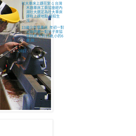
社大車床上課花絮-1 台灣
木器車床工藝協會經內
湖社大選定為社大車床
課程上課地點,經招生
沒...
13歲少年學車床 年初一對
父母帶著一對兒子來協
會找我,大的13歲,小的6
歲,說...
►
2012
(5)