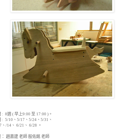
間
: 8
週
(
早上
9:00
至
17:00 )
。
期
: 5/10
、
5/17
、
5/24
、
5/31
、
7
、
/14
、
6/21
、
6/28
。
： 趙嘉建 老師 殷佑銘 老師