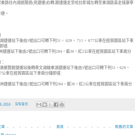
權東路往內湖過隧道
(
見捷運
)
右轉
,
跟捷運走至哈拉影城左轉至東湖路直走接康寧
方便。
線
湖捷運站下後由
3
號出口可轉下列
51
，
629
，
711
，
677
公車在經貿園區站下車
即達
.
洲捷運站下後由
2
號出口可轉下列
284
，藍
36
，紅
2
公車在經貿園區站下車兩分
線：
港展覽館捷運站後轉乘文湖線東湖捷運站下後由
3
號出口可轉下列
51
，
629
，
7
公車在經貿園區站下車兩分鐘即達
.
洲捷運站下後由
2
號出口可轉下列
284
，藍
36
，紅
2
公車在經貿園區站下車兩分
6, 2014
沒有留言:
文章
首頁
較舊的文章