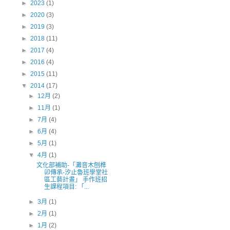
►
2023
(1)
►
2020
(3)
►
2019
(3)
►
2018
(11)
►
2017
(4)
►
2016
(4)
►
2015
(11)
▼
2014
(17)
►
12月
(2)
►
11月
(1)
►
7月
(4)
►
6月
(4)
►
5月
(1)
▼
4月
(1)
文化部補助-「灘音木刨榫
卯傳承-汐止魯班學堂社
區工藝計畫」 手作班招
生課程項目: 「...
►
3月
(1)
►
2月
(1)
►
1月
(2)