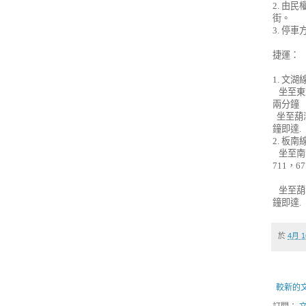
2.
由民
街。
3.
停車
捷運：
1.
文湖
坐至東
兩分鐘
坐至葫
鐘即達
.
2.
板南
坐至南
711
，
67
坐至葫
鐘即達
.
於
4月 1
較新的