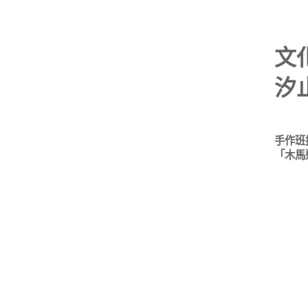
文
汐
手作班
「木馬