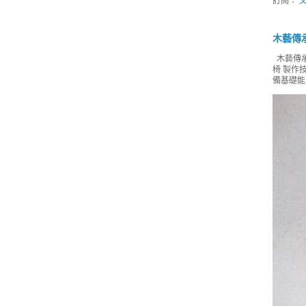
訂閱：
文
木藝傳
木藝傳承
椅 製作
備基礎能力