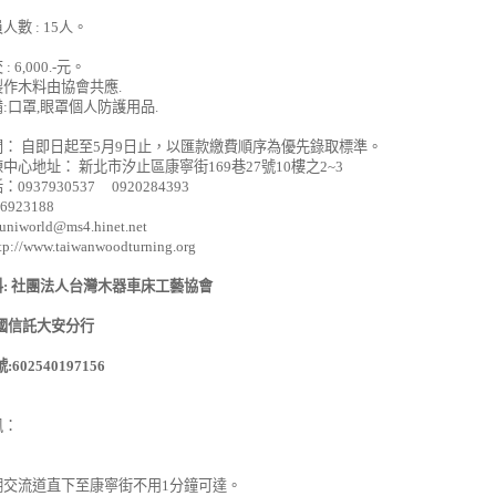
員人數
: 15
人。
交
: 6,000.-
元。
作木料由協會共應.
:口罩,眼罩個人防護用品.
： 自即日起至
5
月
9
日止，以匯款繳費順序為優先錄取標準。
練中心地址： 新北市汐止區康寧街
169
巷
27
號
10
樓之
2~3
話：
0937930537 0920284393
26923188
uniworld@ms4.hinet.net
ttp://www.taiwanwoodturning.org
料
:
社團法人台灣木器車床工藝協會
國信託大安分行
號
:602540197156
訊：
湖交流道直下至康寧街不用
1
分鐘可達。