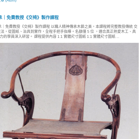
章 (Atom)
承｜免費教授《交椅》製作課程
｜免費教授《交椅》製作課程 以職人精神傳承木藝之美，本課程將完整教授傳統 交
技法，從圖紙、治具到實作，全程手把手指導。名額僅 5 位 ，適合真正熱愛木工、具
的學員深入研習。 課程提供內容 1:1 實體尺寸圖紙 1:1 實體尺寸圖紙 ...