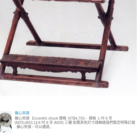
偏心夾頭
偏心夾頭 Eccentric chuck 價格 :NT$4,750.- 規格 :1 吋 8 牙
(M25),M33,11/4 吋 8 牙 (M28) 三種 如需其他尺寸請聯絡我們幫您特殊訂做
. 偏心夾頭，可以通過...