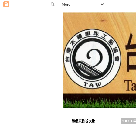
總網頁檢視次數
201