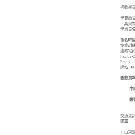
招收學
學費繳
工具與製
學員自備
報名時間
協會訓
連絡電
Fax:02-
Email
：
網站
: h
匯款資
中
帳
交通資
開車：
1.
由東