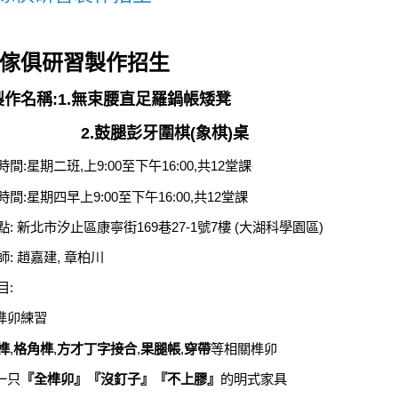
傢俱研習製作招生
製作名稱
:1.
無束腰直足羅鍋帳矮凳
2.
鼓腿彭牙圍棋(象棋)桌
時間
:
星期二班,
上
9:00
至下午
16:00,
共
12
堂課
時間
:
星期四早上
9:00
至下午
16:00,
共
12
堂課
點
:
新北市汐止區康寧街
169
巷
27-1
號
7
樓
(
大湖科學園區
)
師
:
趙嘉建
,
章柏川
目
:
榫卯練習
榫
,
格角榫
,
方才丁字接合
,
果腿帳
,
穿帶
等相關榫卯
一只
『
全榫卯
』『
沒釘子
』『
不上膠
』
的明式家具