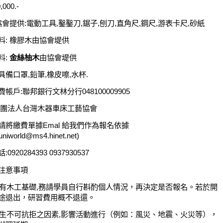
,000.-
協會提供:
電動工具,鑿
鑿刀
,
鋸子
,
刨刀
,
直角尺
,
鋼尺
,
游表卡尺
,
砂紙
料
:
橡膠木由協會堤供
料
:
金絲柚木
由協會堤供
具備口罩
,
鉛筆
,
橡皮嚓
,
水杯
.
費帳戶
:
聯邦銀行文林分行
048100009905
團法人台灣木器車床工藝協會
請將繳費單據
Emal
給我們作為報名依據
uniworld@ms4.hinet.net)
話
:0920284393 0937930537
注意事項
有木工基礎
,
務請學員自行斟酌個人情況，再決定是否報名。若於開
途退出，研習費用概不退還。
生不可抗拒之因素
,
影響活動進行（例如：風災、地震、火災等），