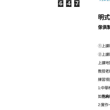
6
4
7
明式
傢俱
①
上課
②
上課
上課地
教授老
練習項
1:
中華
如
抱肩
2:
實作