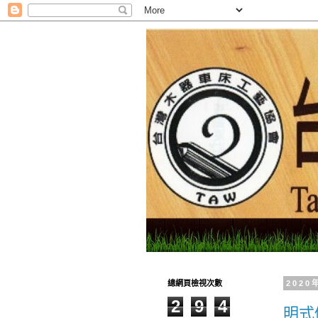
總網頁檢視次數
202
2
9
4
明式