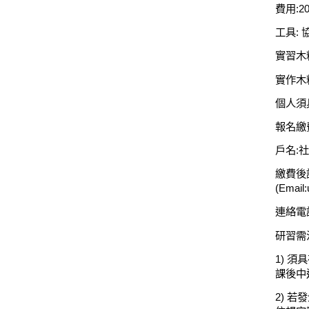
費用
:20
工具
:
實習木
實作木
個人須
報名繳
戶名
:
社
繳費後
(Email:
連絡電
研習需
1)
須具
課後中
2)
若發