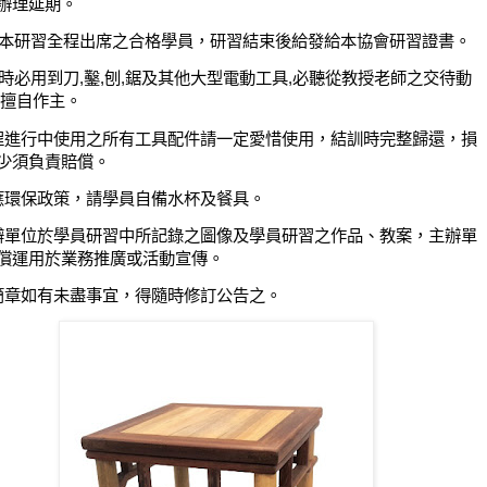
辦理延期。
本研習全程出席之合格學員，研習結束後給發給本協會研習證書。
時必用到刀
,
鑿
,
刨
,
鋸及其他大型電動工具
,
必聽從教授老師之交待動
擅自作主。
程進行中使用之所有工具配件請一定愛惜使用，結訓時完整歸還，損
少須負責賠償。
應環保政策，請學員自備水杯及餐具。
辦單位於學員研習中所記錄之圖像及學員研習之作品、教案，主辦單
償運用於業務推廣或活動宣傳。
簡章如有未盡事宜，得隨時修訂公告之。