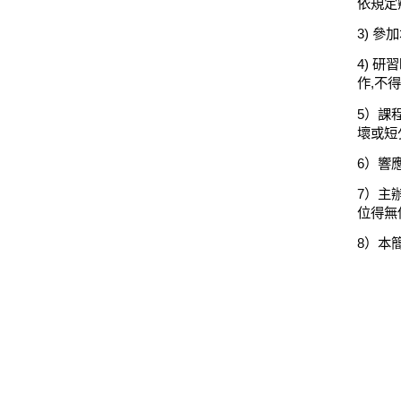
依規定
3)
參加
4)
研習
作
,
不得
5
）課
壞或短
6
）響
7
）主
位得無
8
）本