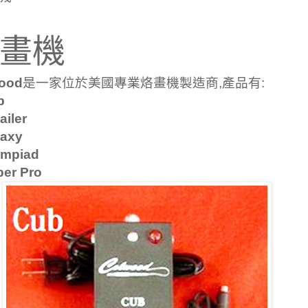
畫機
ood
是一家位於美國專業烙畫機製造商
,
產品有
:
b
ailer
laxy
ympiad
er Pro