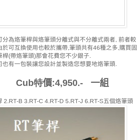
可分為烙筆
桿
與烙筆頭分離式與不分離式兩者
,
前者較
由於可互換使用也較於攜帶
,
筆頭共有
46
種之多
,
購買固
筆桿
(
帶烙筆頭
)
那會花費您不少銀子
.
司也有一包裝讓您設計並製造您想要地烙筆頭
.
Cub特
價
:4,950.-
一組
桿
2.RT-B 3.RT-C 4.RT-D 5.RT-J 6.RT-S
五個烙筆頭