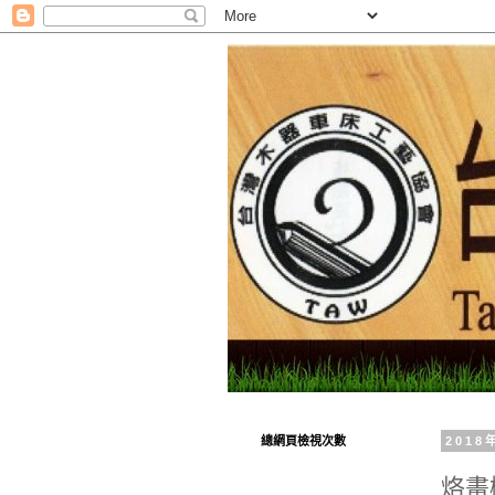
總網頁檢視次數
201
烙畫