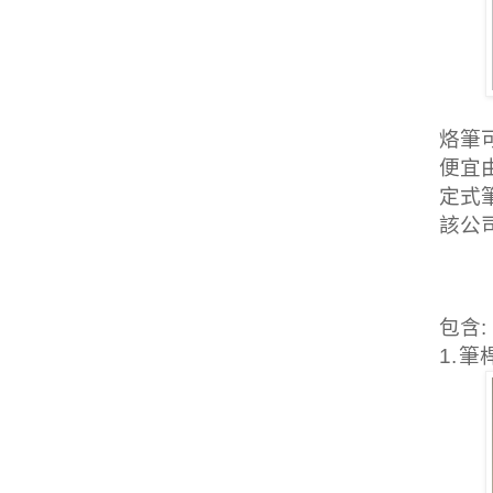
烙筆
便宜
定式
該公
包含
:
1.
筆