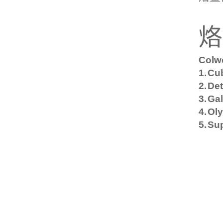
烙
Colw
1.
Cu
2.
Det
3.
Ga
4.
Ol
5.
Sup